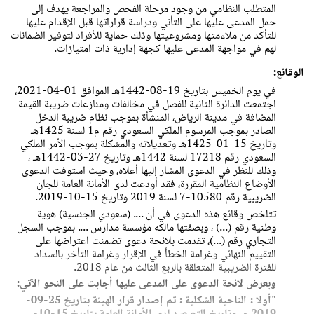
المتطلب النظامي من وجود مرحلة الفحص والمراجعة يهدف إلى
حمل المدعى عليها على التأني ودراسة قراراتها قبل الإقدام عليها
للتأكد من ملاءمتها ومشروعيتها وذلك حماية للأفراد لتوفير الضمانات
لهم في مواجهة المدعى عليها كجهة إدارية ذات امتيازات.
الوقائع:
في يوم الخميس بتاريخ 19-08-1442هـ الموافق 01-04-2021،
اجتمعت الدائرة الثانية للفصل في مخالفات ومنازعات ضريبة القيمة
المضافة في مدينة الرياض، المنشأة بموجب نظام ضريبة الدخل
الصادر بموجب
المرسوم الملكي السعودي رقم م1 لسنة 1425هـ
وتاريخ 15-01-1425هـ وتعديلاته والمشكلة بموجب
الأمر الملكي
السعودي رقم 17218 لسنة 1442هـ
وتاريخ 27-03-1442هـ ،
وذلك للنظر في الدعوى المشار إليها أعلاه، وحيث استوفت الدعوى
الأوضاع النظامية المقررة، فقد أودعت لدى الأمانة العامة للجان
الضريبية رقم 10580-7 لسنة 2019 وتاريخ 15-10-2019.
تتلخص وقائع هذه الدعوى في أن .... (سعودي الجنسية) هوية
وطنية رقم (...) ، وبصفتها مالكه مؤسسة مدارس .... بموجب السجل
التجاري رقم (...)، تقدمت بلائحة دعوى تضمنت اعتراضها على
التقييم النهائي وغرامة الخطأ في الإقرار وغرامة التأخر بالسداد
للفترة الضريبية المتعلقة بالربع الثالث من عام 2018.
وبعرض لائحة الدعوى على المدعى عليها أجابت على النحو الآتي:
"
أولا : الناحية الشكلية : تم إصدار قرار الهيئة بتاريخ 25-09-
2019 م،
وتاريخ التصعيد لدى الأمانة العامة بتاريخ 15-10-