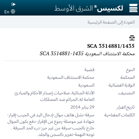
☰
لكسيس
الشرق الأوسط
®
En
العودة إلى الصفحة الرئيسية
SCA 3514881/1435
محكمة الاستئناف السعودية SCA 3514881-1435
النوع
قضية
المحكمة
محكمة الاستئناف السعودية
الولاية القضائية
السعودية
التصنيف
الأدلة الجنائية
,
صلاحيات إصدار الأحكام والمبادئ
العامة له
,
الجرائم ضد الممتلكات
تاريخ القرار
29 يناير 2014
الكلمات المفتاحية
سرقة-نشل هاتف جوال-إدخال اليد في الجيب-إقرار-
شهادة غير موصلة-رجوع عن الإقرار-دفع بكون الجوال
خارج بالجيب-سرقة من غير حرز-درء الحد السرقة .
توجه التهمة-تعزير بالسجن والجلد.