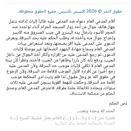
حقوق النشر © 2026 لكسيس نكسيس. جميع الحقوق محفوظة.
أقام المدعي العام دعواه ضد المدعى عليه طالباً إثبات إدانته بنشل
جهاز هاتف جوال من أحد زوار المسجد الحرام أثناء تواجده عند
الحجر الأسود بإدخال يده اليسرى في جيب المسروق منه الأيسر
وإخراج جوال منه وأخذه له، وطلب الحكم عليه بحد السرقة، وبعرض
الدعوى على المدعى عليه أقر بصحتها، وبعد استعراض بينات
المدعي العام وسماع شهادة الشهود اتضحأنها غير موصلة لإثبات
الدعوى، ثم رجع المدعى عليه عن إقراره وأنكر أخذ الجوال من داخل
الجيب، ودفع بأنه كان بارزا وظاهرا من الجيب فأخذه، ونظراً لأن بينة
المدعي العام لا تكفي لإثبات موجب حد السرقة، ولأن المدعى عليه
رجع أخيرا عن إقراره الأول الموجب لإقامة حد السرقة، ولأن الرجوع
في حقوق الله عز وجل مقبول، لذا فلم يثبت لدى المحكمة موجب
إقامة حد السرقة، وحكمت للتهمة القوية بسجن المدعى عليه ثلاث
سنوات، وبجلده ثلاثمائة جلدة مفرقة، فاعترض المدعي العام، وصدق
الحكم من محكمة الاستئناف.
نص الحكم
الحمد لله وحده وبعد،،،
فلدينا نحن (...) و (...) و (...) القائم بعمل فضيلة الشيخ (...)
القضاة بالمحكمة العامة بمكة المكرمة