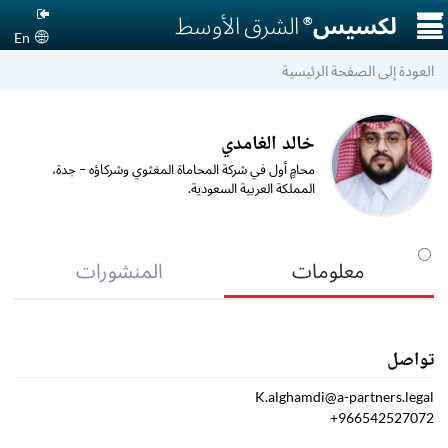
☰
لكسيس
الشرق الأوسط
®
En
العودة إلى الصفحة الرئيسية
خالد الغامدي
محامٍ أول في شركة المحاماة المغثوي وشركاؤه – جدة،
المملكة العربية السعودية.
معلومات
المنشورات
تواصل
K.alghamdi@a-partners.legal
966542527072+